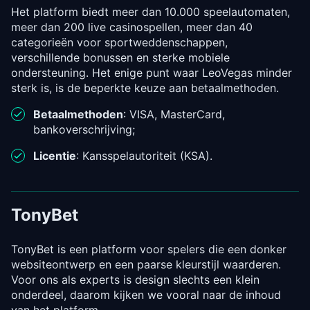
Het platform biedt meer dan 10.000 speelautomaten,
meer dan 200 live casinospellen, meer dan 40
categorieën voor sportweddenschappen,
verschillende bonussen en sterke mobiele
ondersteuning. Het enige punt waar LeoVegas minder
sterk is, is de beperkte keuze aan betaalmethoden.
Betaalmethoden
: VISA, MasterCard,
bankoverschrijving;
Licentie
: Kansspelautoriteit (KSA).
TonyBet
TonyBet is een platform voor spelers die een donker
websiteontwerp en een paarse kleurstijl waarderen.
Voor ons als experts is design slechts een klein
onderdeel, daarom kijken we vooral naar de inhoud
van het platform.