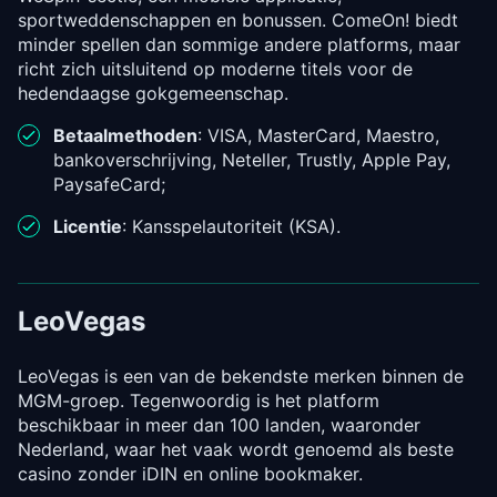
sportweddenschappen en bonussen. ComeOn! biedt
minder spellen dan sommige andere platforms, maar
richt zich uitsluitend op moderne titels voor de
hedendaagse gokgemeenschap.
Betaalmethoden
: VISA, MasterCard, Maestro,
bankoverschrijving, Neteller, Trustly, Apple Pay,
PaysafeCard;
Licentie
: Kansspelautoriteit (KSA).
LeoVegas
LeoVegas is een van de bekendste merken binnen de
MGM-groep. Tegenwoordig is het platform
beschikbaar in meer dan 100 landen, waaronder
Nederland, waar het vaak wordt genoemd als beste
casino zonder iDIN en online bookmaker.