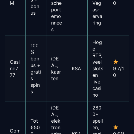
M
sche
Veg
0
bon
port
as-
us
emo
erva
nnee
ring
s
Hog
100
e
%
RTP,
bon
iDE
Casi
veel
us +
AL,
no7
KSA
slots
9.7/1
grati
kaar
77
en
0
s
ten
live
spin
casi
s
no
iDE
280
AL,
0+
Tot
elek
spell
€50
troni
en,
Com
0
sche
KSA
snell
9.6/1