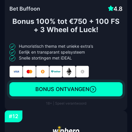
4.8
Bet Buffoon
Bonus 100% tot €750 + 100 FS
+ 3 Wheel of Luck!
Humoristisch thema met unieke extra’s
Eerlijk en transparant spelsysteem
Snelle stortingen met iDEAL
BONUS ONTVANGEN
18+ | Speel verantwoord
#12