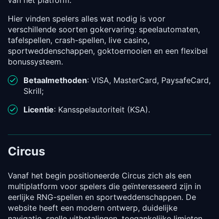
Hier vinden spelers alles wat nodig is voor
verschillende soorten gokervaring: speelautomaten,
tafelspellen, crash-spellen, live casino,
sportweddenschappen, goktoernooien en een flexibel
bonussysteem.
Betaalmethoden
: VISA, MasterCard, PaysafeCard,
Skrill;
Licentie
: Kansspelautoriteit (KSA).
Circus
Vanaf het begin positioneerde Circus zich als een
multiplatform voor spelers die geïnteresseerd zijn in
eerlijke RNG-spellen en sportweddenschappen. De
website heeft een modern ontwerp, duidelijke
navigatie, snelle uitbetalingen, toegankelijke limieten