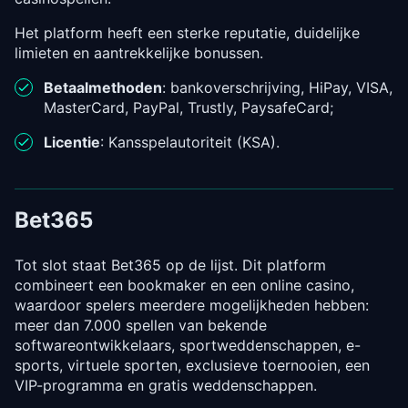
Het platform heeft een sterke reputatie, duidelijke
limieten en aantrekkelijke bonussen.
Betaalmethoden
: bankoverschrijving, HiPay, VISA,
MasterCard, PayPal, Trustly, PaysafeCard;
Licentie
: Kansspelautoriteit (KSA).
Bet365
Tot slot staat Bet365 op de lijst. Dit platform
combineert een bookmaker en een online casino,
waardoor spelers meerdere mogelijkheden hebben:
meer dan 7.000 spellen van bekende
softwareontwikkelaars, sportweddenschappen, e-
sports, virtuele sporten, exclusieve toernooien, een
VIP-programma en gratis weddenschappen.