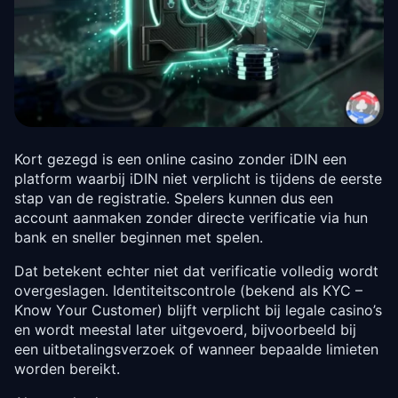
Kort gezegd is een online casino zonder iDIN een
platform waarbij iDIN niet verplicht is tijdens de eerste
stap van de registratie. Spelers kunnen dus een
account aanmaken zonder directe verificatie via hun
bank en sneller beginnen met spelen.
Dat betekent echter niet dat verificatie volledig wordt
overgeslagen. Identiteitscontrole (bekend als KYC –
Know Your Customer) blijft verplicht bij legale casino’s
en wordt meestal later uitgevoerd, bijvoorbeeld bij
een uitbetalingsverzoek of wanneer bepaalde limieten
worden bereikt.