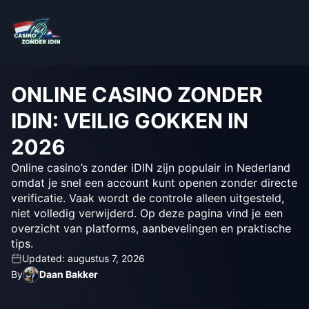
ONLINE CASINO ZONDER
IDIN: VEILIG GOKKEN IN
2026
Online casino’s zonder iDIN zijn populair in Nederland
omdat je snel een account kunt openen zonder directe
verificatie. Vaak wordt de controle alleen uitgesteld,
niet volledig verwijderd. Op deze pagina vind je een
overzicht van platforms, aanbevelingen en praktische
tips.
Updated: augustus 7, 2026
By
Daan Bakker