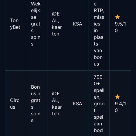
Wek
e
elijk
RTP,
iDE
se
miss
Ton
AL,
grati
KSA
ies
9.5/1
yBet
kaar
s
in
0
ten
spin
plaa
s
ts
van
bon
us
700
0+
Bon
spell
us +
iDE
en,
Circ
grati
AL,
KSA
groo
9.4/1
us
s
kaar
t
0
spin
ten
spel
s
aan
bod