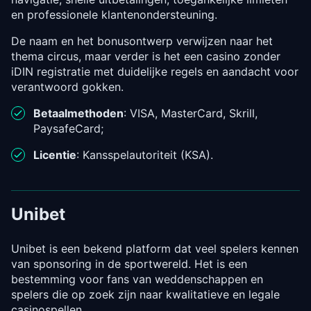
en professionele klantenondersteuning.
De naam en het bonusontwerp verwijzen naar het
thema circus, maar verder is het een casino zonder
iDIN registratie met duidelijke regels en aandacht voor
verantwoord gokken.
Betaalmethoden
: VISA, MasterCard, Skrill,
PaysafeCard;
Licentie
: Kansspelautoriteit (KSA).
Unibet
Unibet is een bekend platform dat veel spelers kennen
van sponsoring in de sportwereld. Het is een
bestemming voor fans van weddenschappen en
spelers die op zoek zijn naar kwalitatieve en legale
casinospellen.