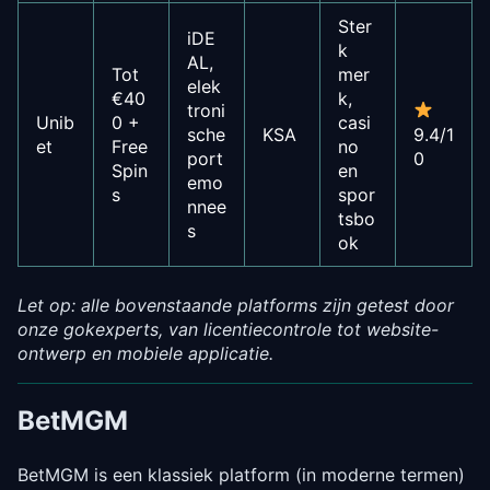
Ster
iDE
k
AL,
Tot
mer
elek
€40
k,
troni
Unib
0 +
casi
sche
KSA
9.4/1
et
Free
no
port
0
Spin
en
emo
s
spor
nnee
tsbo
s
ok
Let op: alle bovenstaande platforms zijn getest door
onze gokexperts, van licentiecontrole tot website-
ontwerp en mobiele applicatie.
BetMGM
BetMGM is een klassiek platform (in moderne termen)